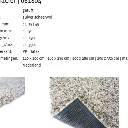
acier | 061804
getuft
:
zuiver scheerwol
n mm:
ca. 15 | 45
 in mm:
ca. 50
gr/m2:
ca. 2500
t gr/m2:
ca. 3900
erkant:
PP + latex
fmetingen:
140 x 200 cm | 160 x 230 cm | 200 x 280 cm | 250 x 350 cm | 
Nederland