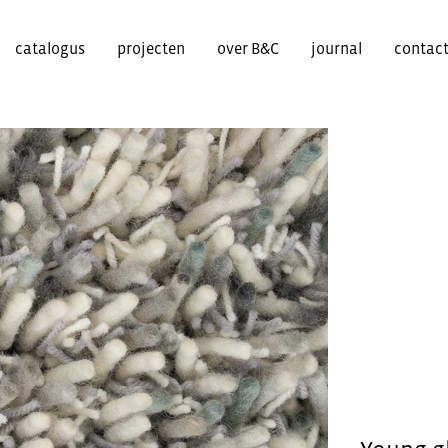
catalogus
projecten
over B&C
journal
contac