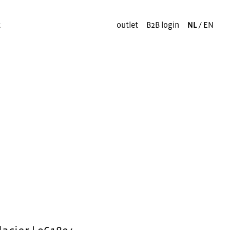
t
outlet
B2B login
NL
/
EN